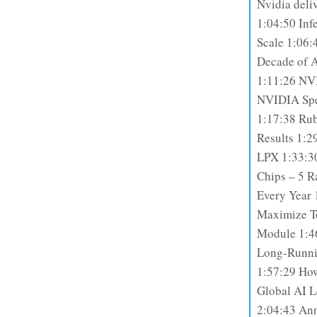
Nvidia deliv
1:04:50 Inf
Scale 1:06:4
Decade of 
1:11:26 NV
NVIDIA Spe
1:17:38 Rub
Results 1:2
LPX 1:33:3
Chips – 5 R
Every Year 
Maximize To
Module 1:4
Long-Runni
1:57:29 Ho
Global AI L
2:04:43 An