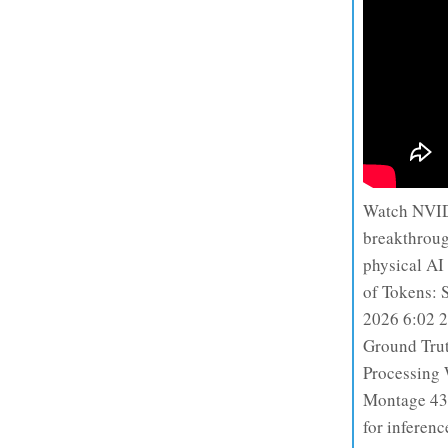
Watch NVIDI
breakthroug
physical AI
of Tokens: 
2026 6:02 2
Ground Trut
Processing
Montage 43:
for inferen