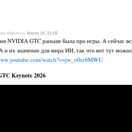
ory Bakunov),
March 16, 21:05
ия NVIDIA GTC раньше была про игры. А сейчас вс
 и их значение для мира ИИ, так что вот тут можно
ww.youtube.com/watch?v=jw_o0xr8
MWU
TC Keynote 2026