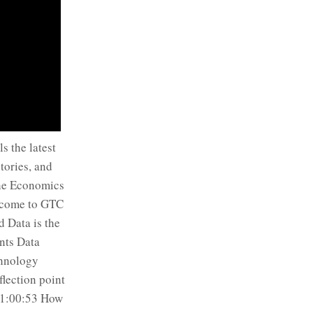
 the latest
tories, and
The Economics
lcome to GTC
 Data is the
nts Data
hnology
lection point
h 1:00:53 How