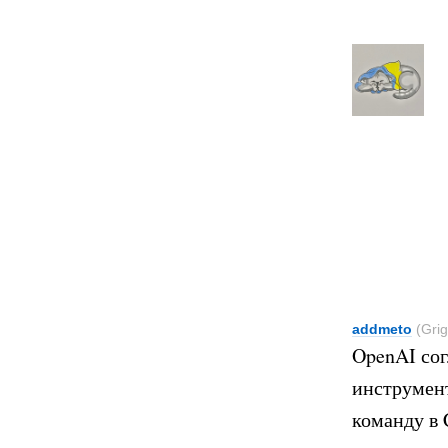
addmeto
(Grig
OpenAI сог
инструмент
команду в 