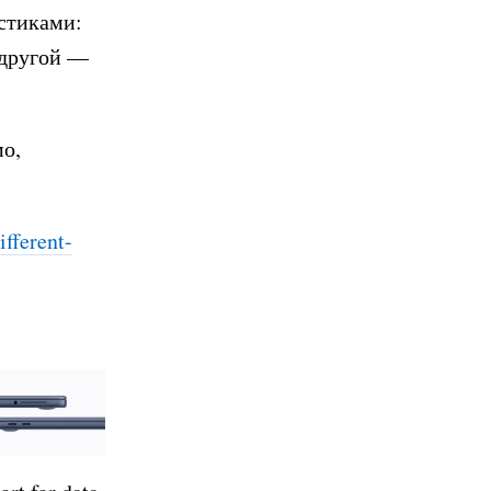
стиками:
 другой —
мо,
fferent-