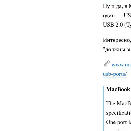
Ну и да, в
один — USB
USB 2.0 (T
Интересно,
"должны зн
www.ma
usb-ports/
MacBook N
The MacBo
specificat
One port i