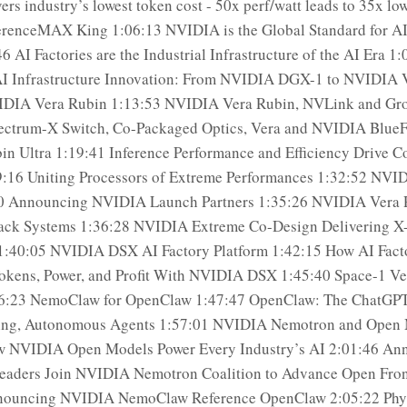
ers industry’s lowest token cost - 50x perf/watt leads to 35x lo
erenceMAX King 1:06:13 NVIDIA is the Global Standard for AI 
6 AI Factories are the Industrial Infrastructure of the AI Era 1
AI Infrastructure Innovation: From NVIDIA DGX-1 to NVIDIA 
IDIA Vera Rubin 1:13:53 NVIDIA Vera Rubin, NVLink and Gro
ctrum-X Switch, Co-Packaged Optics, Vera and NVIDIA BlueF
in Ultra 1:19:41 Inference Performance and Efficiency Drive 
9:16 Uniting Processors of Extreme Performances 1:32:52 NVI
0 Announcing NVIDIA Launch Partners 1:35:26 NVIDIA Vera 
ack Systems 1:36:28 NVIDIA Extreme Co-Design Delivering X-
1:40:05 NVIDIA DSX AI Factory Platform 1:42:15 How AI Fact
kens, Power, and Profit With NVIDIA DSX 1:45:40 Space-1 Ve
6:23 NemoClaw for OpenClaw 1:47:47 OpenClaw: The ChatGP
ng, Autonomous Agents 1:57:01 NVIDIA Nemotron and Open
w NVIDIA Open Models Power Every Industry’s AI 2:01:46 An
eaders Join NVIDIA Nemotron Coalition to Advance Open Fron
nouncing NVIDIA NemoClaw Reference OpenClaw 2:05:22 Phys