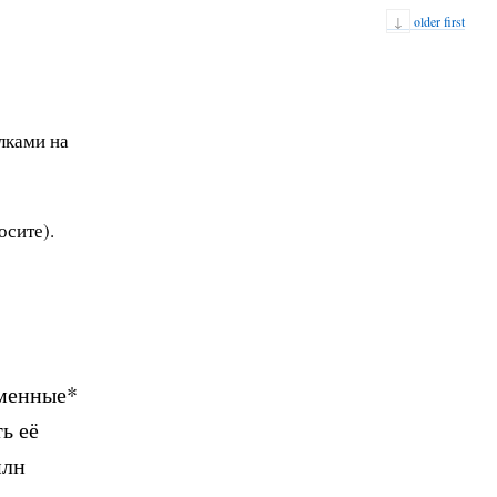
↓
older first
лками на
осите).
еменные*
ь её
млн