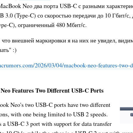
 MacBook Neo два порта USB‑C с разными характери
 3.0 (Type‑C) со скоростью передачи до 10 Гбит/с,
ype‑C), ограниченный 480 Мбит/с.
 что внешней маркировки я на них не увидел, види
ать" :)
crumors.com/2026/03/04/mac
book-neo-features-two-di
eo Features Two Different USB-C Ports
ok Neo's two USB-C ports have two different
ions, with one being limited to USB 2 speeds.
s a USB-C 3 port with support for data transfer