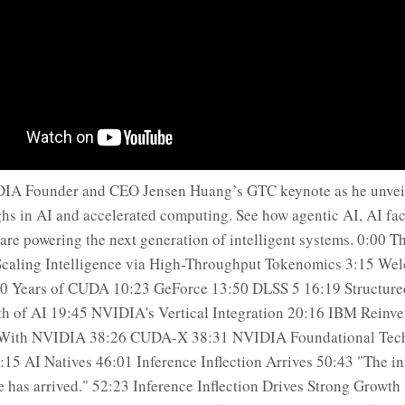
A Founder and CEO Jensen Huang’s GTC keynote as he unveils
hs in AI and accelerated computing. See how agentic AI, AI fac
 are powering the next generation of intelligent systems. 0:00 
Scaling Intelligence via High-Throughput Tokenomics 3:15 We
0 Years of CUDA 10:23 GeForce 13:50 DLSS 5 16:19 Structured
h of AI 19:45 NVIDIA's Vertical Integration 20:16 IBM Reinve
 With NVIDIA 38:26 CUDA-X 38:31 NVIDIA Foundational Tec
15 AI Natives 46:01 Inference Inflection Arrives 50:43 "The inf
ce has arrived." 52:23 Inference Inflection Drives Strong Growt