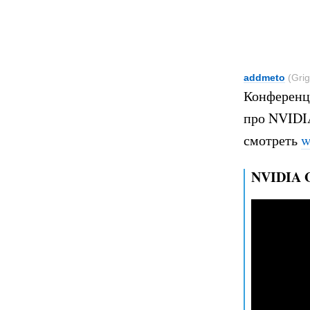
addmeto
(Grig
Конференц
про NVIDIA
смотреть
w
NVIDIA G