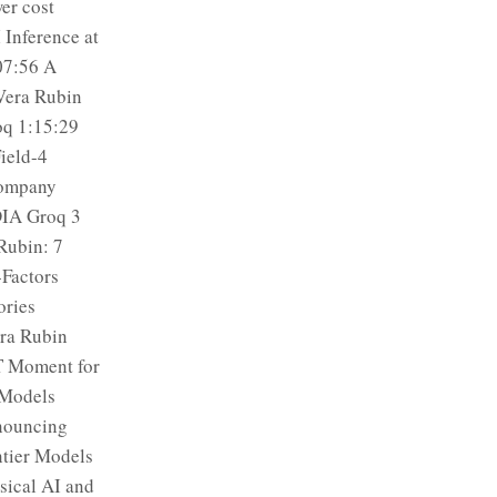
wer cost
Inference at
:07:56 A
Vera Rubin
q 1:15:29
ield-4
Company
DIA Groq 3
Rubin: 7
Factors
ories
ra Rubin
T Moment for
 Models
nouncing
tier Models
ical AI and