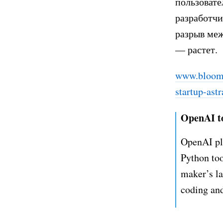
пользовате
разработчи
разрыв меж
— растет.
www.bloomb
startup-ast
OpenAI to
OpenAI pla
Python to
maker’s la
coding and