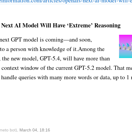
information.com/articles/
openais-next-ai-model-will-e
 Next AI Model Will Have ‘Extreme’ Reasoning
next GPT model is coming—and soon,
to a person with knowledge of it.Among the
, the new model, GPT-5.4, will have more than
 context window of the current GPT-5.2 model. That m
handle queries with many more words or data, up to 1 m
meto bot),
March 04, 18:16