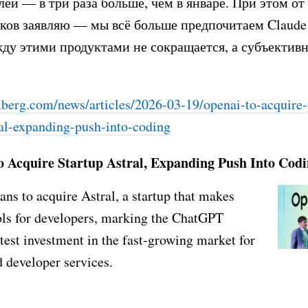
лей — в три раза больше, чем в январе. При этом от
ков заявляю — мы всё больше предпочитаем Claude
ду этими продуктами не сокращается, а субъектив
erg.com/news/articles/2026-03-19/openai-to-acquire-
ral-expanding-push-into-coding
 Acquire Startup Astral, Expanding Push Into Cod
ns to acquire Astral, a startup that makes
ols for developers, marking the ChatGPT
test investment in the fast-growing market for
 developer services.