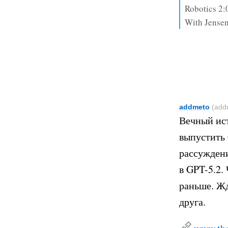
Robotics 2:
With Jensen
addmeto
(add
Вечный ист
выпустить
рассуждени
в GPT-5.2.
раньше. Жд
друга.