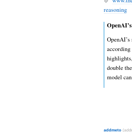
www.the
reasoning
OpenAI’s
OpenAI’s 
according 
highlights
double the
model can 
addmeto
(add