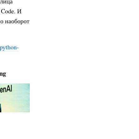
 лица
 Code. И
но наоборот
python-
ing