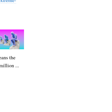
xtre
me-
eans the
illion ...