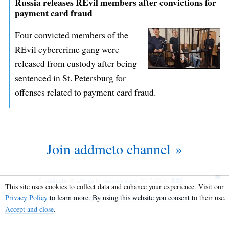
Russia releases REvil members after convictions for
payment card fraud
Four convicted members of the
REvil cybercrime gang were
released from custody after being
sentenced in St. Petersburg for
offenses related to payment card fraud.
Join addmeto channel »
©
addmeto
@
tele.ga
by
success story
, 2017-2026 |
RSS
This site uses cookies to collect data and enhance your experience. Visit our
Privacy Policy
to learn more. By using this website you consent to their use.
Преврати свой telegram канал в полноценный веб-сайт!
Accept and close
.