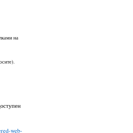
лками на
осите).
доступен
ere
d-web-