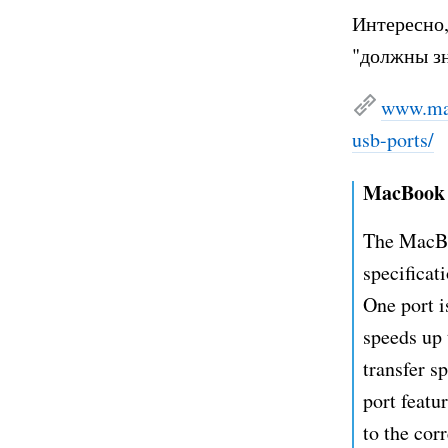
Интересно,
"должны зн
www.ma
usb-ports/
MacBook N
The MacBo
specificat
One port i
speeds up 
transfer s
port featu
to the cor