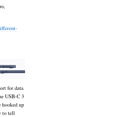
мо,
fferent-
ort for data
 the USB-C 3
re hooked up
 to tell