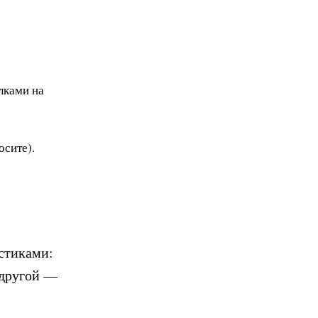
лками на
осите).
стиками:
 другой —