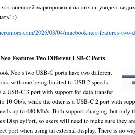
 что внешней маркировки я на них не увидел, види
ать" :)
crumors.com/2026/03/04/mac
book-neo-features-two-di
eo Features Two Different USB-C Ports
ok Neo's two USB-C ports have two different
ions, with one being limited to USB 2 speeds.
s a USB-C 3 port with support for data transfer
to 10 Gb/s, while the other is a USB-C 2 port with supp
peeds up to 480 Mb/s. Both support charging, but only
res DisplayPort, so users will need to make sure they a
rect port when using an external display. There is no way