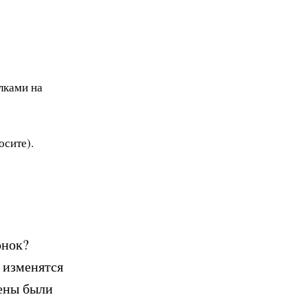
лками на
осите).
онок?
к изменятся
ены были