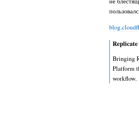
не блестящ
пользовалс
blog.cloudf
Replicate 
Bringing R
Platform t
workflow.