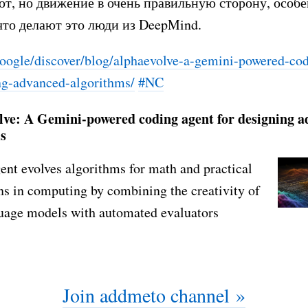
ют, но движение в очень правильную сторону, особ
что делают это люди из DeepMind.
ogle/discover/blog/al
phaevolve-a-gemini-powered-co
ng-advanced-a
lgorithms/
#NC
ve: A Gemini-powered coding agent for designing 
s
nt evolves algorithms for math and practical
ns in computing by combining the creativity of
guage models with automated evaluators
Join addmeto channel »