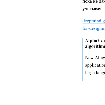
пока не да
учитывая, 
deepmind.go
for-designi
AlphaEvol
algorithm
New AI age
applicatio
large lan