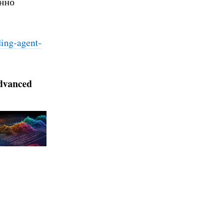
енно
din
g-agent-
advanced