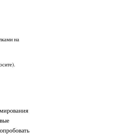
лками на
осите).
ммирования
овые
попробовать