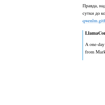
Правда, на
сутки до 
qwenlm.git
LlamaCon 
A one-day 
from Mark