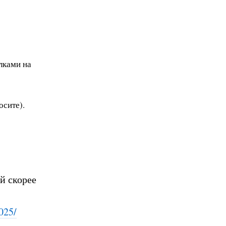
лками на
осите).
й скорее
0
25/