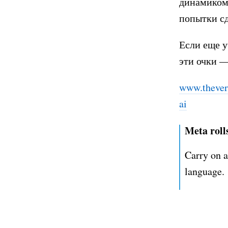
динамиком 
попытки сд
Если еще у
эти очки —
www.thever
ai
Meta rolls
Carry on a
language.