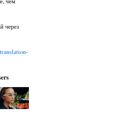
е, чем
й через
tra
nslation-
sers