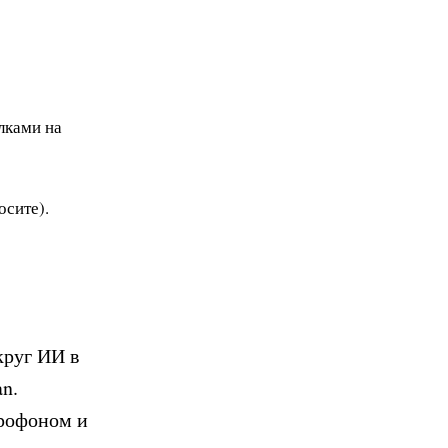
лками на
осите).
круг ИИ в
n.
крофоном и