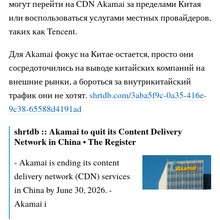
могут перейти на CDN Akamai за пределами Китая
или воспользоваться услугами местных провайдеров,
таких как Tencent.
Для Akamai фокус на Китае остается, просто они
сосредоточились на выводе китайских компаний на
внешние рынки, а бороться за внутрикитайский
трафик они не хотят.
shrtdb.com/3aba5f9c-0a35-416e-
9c
38-65588d4191ad
shrtdb :: Akamai to quit its Content Delivery
Network in China • The Register
- Akamai is ending its content
delivery network (CDN) services
in China by June 30, 2026. -
Akamai i