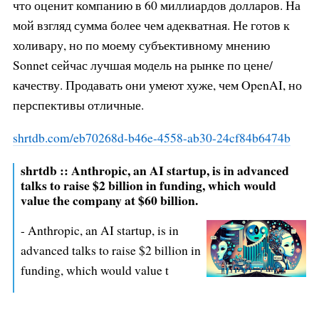
что оценит компанию в 60 миллиардов долларов. На
мой взгляд сумма более чем адекватная. Не готов к
холивару, но по моему субъективному мнению
Sonnet сейчас лучшая модель на рынке по цене/
качеству. Продавать они умеют хуже, чем OpenAI, но
перспективы отличные.
shrtdb.com/eb70268d-b46e-4558-ab
30-24cf84b6474b
shrtdb :: Anthropic, an AI startup, is in advanced
talks to raise $2 billion in funding, which would
value the company at $60 billion.
- Anthropic, an AI startup, is in
advanced talks to raise $2 billion in
funding, which would value t