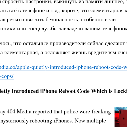
ы сбросить настройки, выкинуть из памяти лишнее, 
ть всё в телефоне и т.д., короче, это элементарная 
я резко повысить безопасность, особенно если
нники или спецслужбы завладели вашим телефоно
юсь, что остальные производители сейчас сделают 
а элементарная, а осложняет жизнь вредителям оче
ia.co/apple-quietly-in
troduced-iphone-reboot-code-w
-cops/
etly Introduced iPhone Reboot Code Which is Lock
y 404 Media reported that police were freaking
mysteriously rebooting iPhones. Now multiple