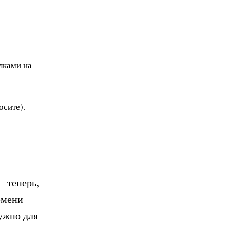
лками на
осите).
 теперь,
емени
нужно для