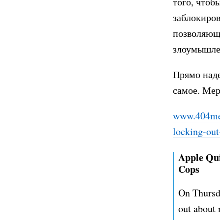
того, чтоб
заблокирова
позволяюща
злоумышле
Прямо наде
самое. Мер
www.404med
locking-out
Apple Qui
Cops
On Thursda
out about 