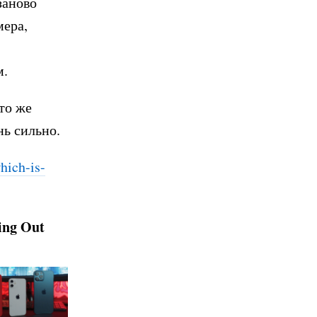
заново
мера,
м.
то же
нь сильно.
hic
h-is-
ing Out