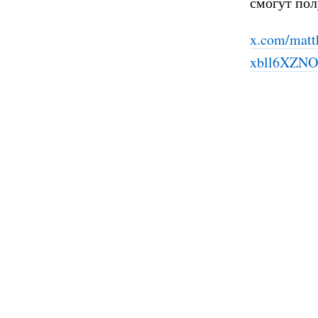
смогут пол
x.com/matt
xbll6XZN