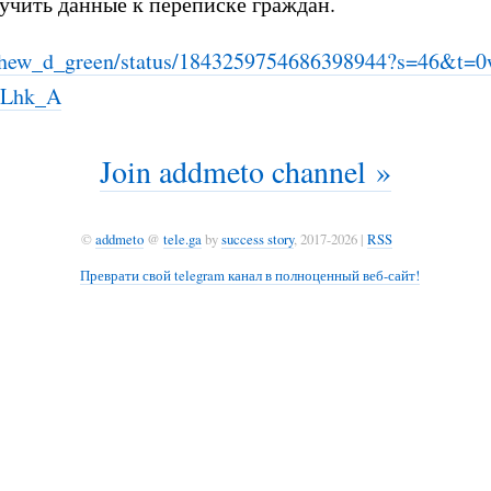
учить данные к переписке граждан.
hew_d_green/status/184
3259754686398944?s=46&t=0
OLhk_A
Join addmeto channel »
©
addmeto
@
tele.ga
by
success story
, 2017-2026 |
RSS
Преврати свой telegram канал в полноценный веб-сайт!