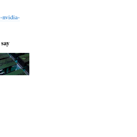
g
-nvidia-
 say