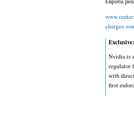
Европа реш
www.reuter
charges-so
Exclusive:
Nvidia is 
regulator 
with direc
first enfo