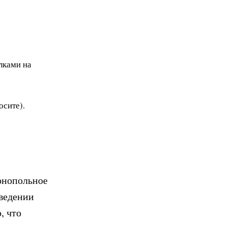
лками на
осите).
монопольное
оведении
, что