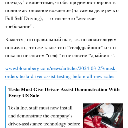
поездку" с клиентами, чтобы продемонстрировать
полное автономное вождение (на самом деле речь о
Full Self Driving), — отныне это "жесткое
требование”.
Кажется, это правильный шаг, т.к. позволит людям
понимать, что же такое этот “селфдрайвинг” и что
пока он не совсем “селф” и не совсем “драйвинг”.
www.bloomberg.com/news/articles/
2024-03-25/musk-
orders-tesla-dri
ver-assist-testing-before-all-ne
w-sales
Tesla Must Give Driver-Assist Demonstration With
Every US Sale
Tesla Inc. staff must now install
and demonstrate the company’s
driver-assistance technology before