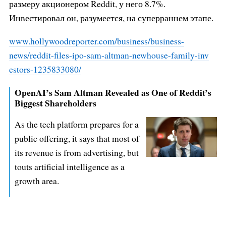
размеру акционером Reddit, у него 8.7%.
Инвестировал он, разумеется, на суперраннем этапе.
www.hollywoodreporter.com/busine
ss/business-
news/reddit-files-ip
o-sam-altman-newhouse-family-inv
estors-1235833080/
OpenAI’s Sam Altman Revealed as One of Reddit’s
Biggest Shareholders
As the tech platform prepares for a
public offering, it says that most of
its revenue is from advertising, but
touts artificial intelligence as a
growth area.