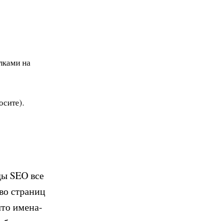
лками на
осите).
ды SEO все
во страниц
что имена-