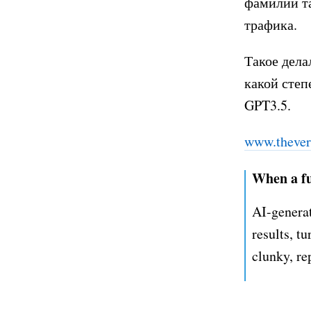
фамилии та
трафика.
Такое дела
какой степ
GPT3.5.
www.thever
When a fu
AI-generat
results, t
clunky, re