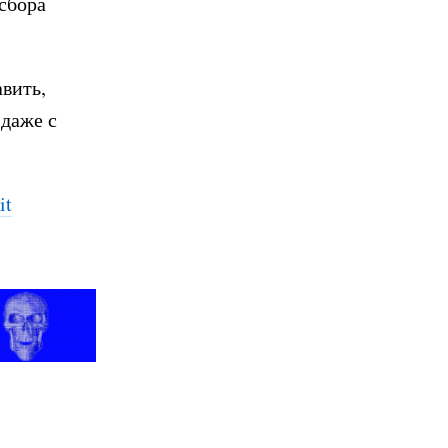
сбора
авить,
 даже с
it