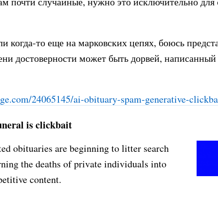
м почти случайные, нужно это исключительно для 
ли когда-то еще на марковских цепях, боюсь предст
ени достоверности может быть дорвей, написанный
ge.com/24065145/ai-obi
tuary-spam-generative-clickba
neral is clickbait
ed obituaries are beginning to litter search
urning the deaths of private individuals into
petitive content.