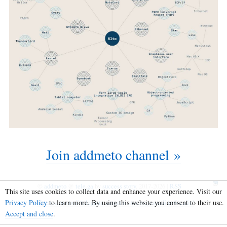
Join addmeto channel »
©
addmeto
@
tele.ga
by
success story
, 2017-2026 |
RSS
This site uses cookies to collect data and enhance your experience. Visit our
Privacy Policy
to learn more. By using this website you consent to their use.
Преврати свой telegram канал в полноценный веб-сайт!
Accept and close
.