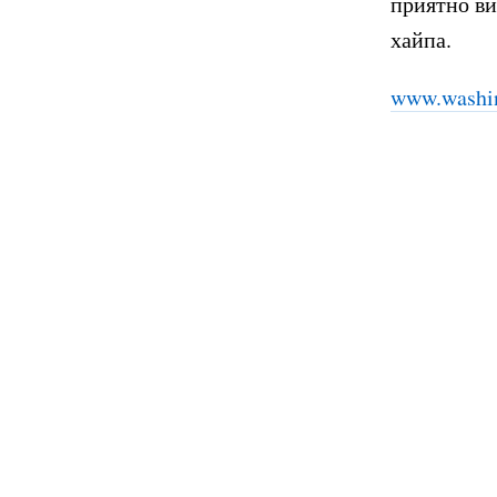
приятно ви
хайпа.
www.washin