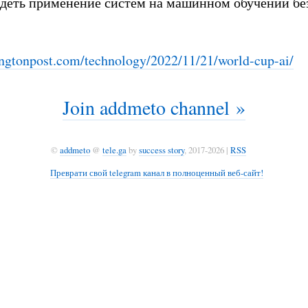
деть применение систем на машинном обучении без
gtonpost.com/technolog
y/2022/11/21/world-cup-ai/
Join addmeto channel »
©
addmeto
@
tele.ga
by
success story
, 2017-2026 |
RSS
Преврати свой telegram канал в полноценный веб-сайт!