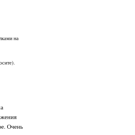
лками на
осите).
на
ожения
ое. Очень