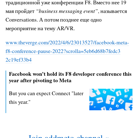
традиционной уже конференции F8. Вместо нее 19
мая пройдет
“business messaging event”
, называется
Conversations. А потом позднее еще одно
мероприятие на тему AR/VR.
www.theverge.com/2022/4/6/230135
27/facebook-meta-
f8-conference-p
ause-2022?scrolla=5eb6d68b7fedc3
2c19ef33b4
Facebook won’t hold its F8 developer conference this
year after pivoting to Meta
But you can expect Connect "later
this year."
Join addmeto channel »