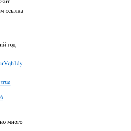
ежит
вам ссылка
ий год
urVqh1dy
true
16
ьно много