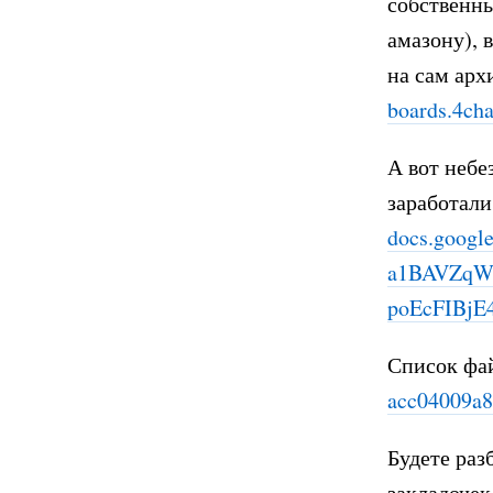
собственн
амазону), 
на сам арх
boards.4cha
А вот небе
заработали
docs.google
a1BAVZqW
poEcFIBjE
Список фай
acc04009a
Будете раз
закладочек