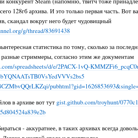
ый конкурент Steam (напомню, твитч тоже принадл
всего 128гб архива. И это только первая часть. Вот 
ив, скандал вокруг него будет чудовищный
nnel.org/g/thread/836
91438
зынтересная статистика по тому, сколько за последн
 разные стриммеры, согласно этим же документам
.com/spreadsheets/d/e
/2PACX-1vQ-KMMZFi6_pcqC0
bYQNAATsTB0VsYedVVVs2bs5
4CZMbvQQrLKZqi/pubhtml?
gid=1626853693&single=
лов в архиве вот тут
gist.github.com/troyhunt/0770c
85d804524a839e2b
бираться - аккуратнее, в таких архивах всегда довол
. Лучше в чистой среде и в виртуалке.