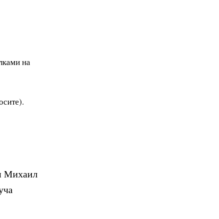
лками на
осите).
ин Михаил
уча