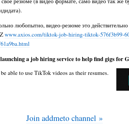
 свое резюме (в видео формате, само видео так же бу
ндидата).
ольно любопытно, видео-резюме это действительно 
 Z
www.axios.com/tiktok-job-hiring-
tiktok-576f3b99-6
f61a9ba.html
launching a job hiring service to help find gigs for 
 be able to use TikTok videos as their resumes.
Join addmeto channel »