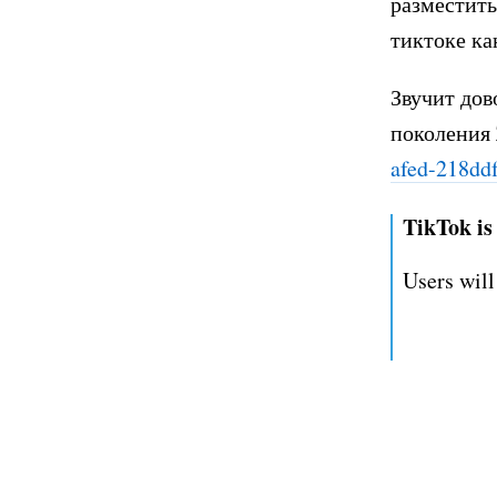
разместить
тиктоке ка
Звучит дов
поколения
afed-2
18dd
TikTok is 
Users will