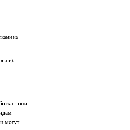
лками на
осите).
ботка - они
ендам
ки могут