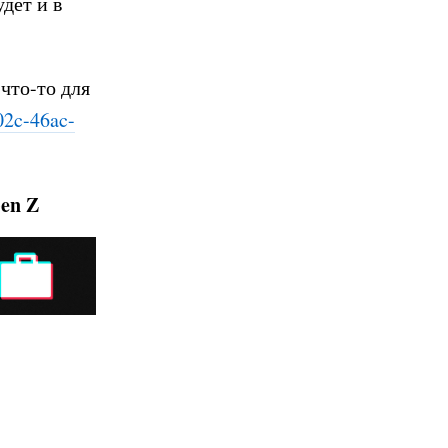
дет и в
что-то для
02c-46ac-
Gen Z