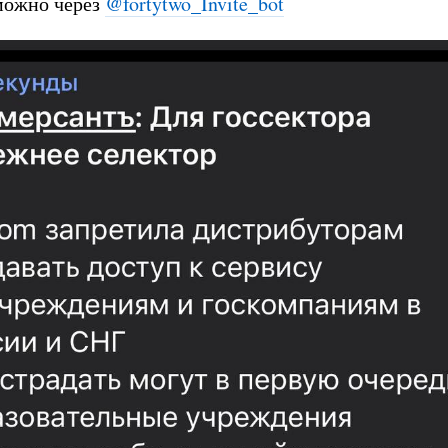
можно через
@fortytwo_Invite_bot