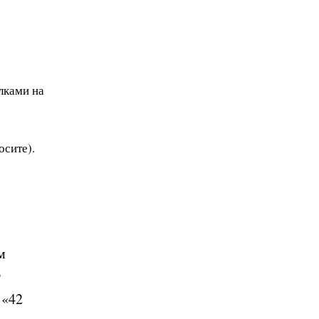
лками на
осите).
м
т
 «42