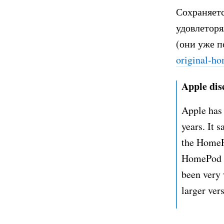
Сохраняетс
удовлеторя
(они уже п
original-h
Apple dis
Apple has 
years. It 
the HomePo
HomePod of
been very 
larger ver