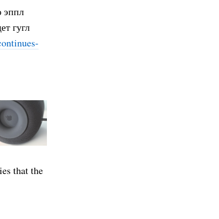
о эппл
ет гугл
continues-
es that the