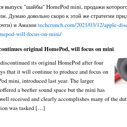
я выпуск "шайбы" HomePod mini, продажи которог
ли. Думаю довольно скоро к этой же стратегии прид
очти) и Амазон
techcrunch.com/2021/03/12/apple-
dis
omepod-wi
ll-focus-on-mini/
continues original HomePod, will focus on mini
discontinued its original HomePod after four
says that it will continue to produce and focus on
d mini, introduced last year. The larger
fered a beefier sound space but the mini has
well received and clearly accomplishes many of the duti
sion was tasked […]