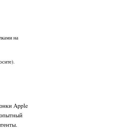
лками на
осите).
онки Apple
юбопытный
атенты.