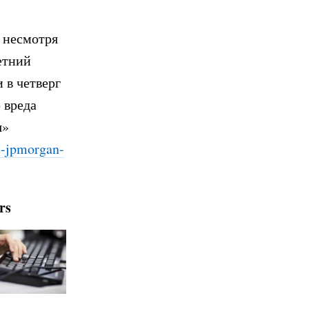
, несмотря
летний
 в четверг
 вреда
я»
-jp
morgan-
rs