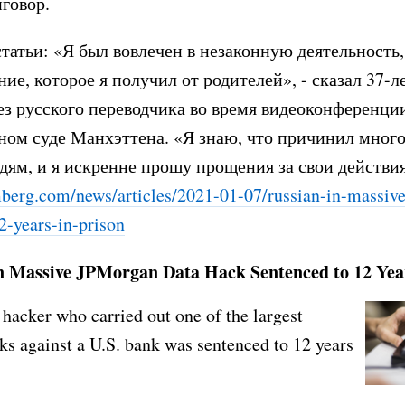
говор.
статьи: «Я был вовлечен в незаконную деятельность
ние, которое я получил от родителей», - сказал 37-
з русского переводчика во время видеоконференции
ном суде Манхэттена. «Я знаю, что причинил много
ям, и я искренне прошу прощения за свои действи
erg.com/news/articles/
2021-01-07/russian-in-massive
2-years-in-pri
son
n Massive JPMorgan Data Hack Sentenced to 12 Yea
hacker who carried out one of the largest
ks against a U.S. bank was sentenced to 12 years