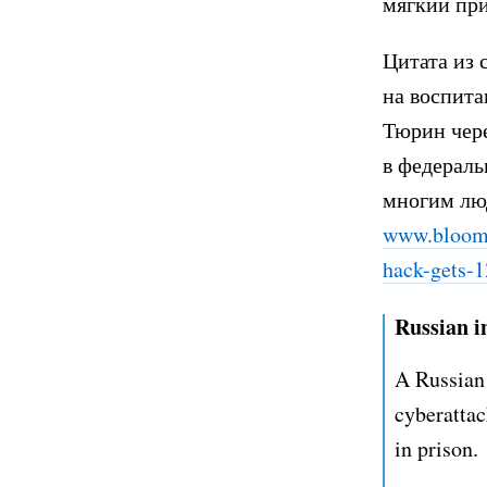
мягкий при
Цитата из 
на воспита
Тюрин чере
в федераль
многим люд
www.bloomb
hack-gets-1
Russian i
A Russian 
cyberattac
in prison.