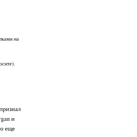
лками на
осите).
 признал
rgan и
то еще