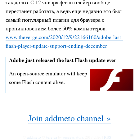
так долго. С 12 января флэш плейер вообще
перестанет работать, а ведь еще недавно это был
самый популярный плагин для браузера с
проникновением более 50% компьютеров.
www.theverge.com/2020/12/9/22166
160/adobe-last-
flash-player-upda
te-support-ending-december
Adobe just released the last Flash update ever
An open-source emulator will keep
some Flash content alive.
Join addmeto channel »
©
addmeto
@
tele.ga
by
success story
, 2017-2026 |
RSS