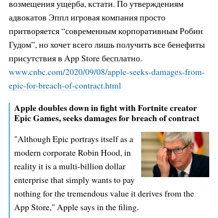
возмещения ущерба, кстати. По утверждениям
адвокатов Эппл игровая компания просто
притворяется “современным корпоративным Робин
Гудом”, но хочет всего лишь получить все бенефиты
присутствия в App Store бесплатно.
www.cnbc.com/2020/09/08/apple-se
eks-damages-from-
epic-for-breach
-of-contract.html
Apple doubles down in fight with Fortnite creator
Epic Games, seeks damages for breach of contract
"Although Epic portrays itself as a
modern corporate Robin Hood, in
reality it is a multi-billion dollar
enterprise that simply wants to pay
nothing for the tremendous value it derives from the
App Store," Apple says in the filing.