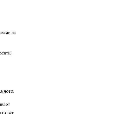
лками на
осите).
 много.
ывает
что все