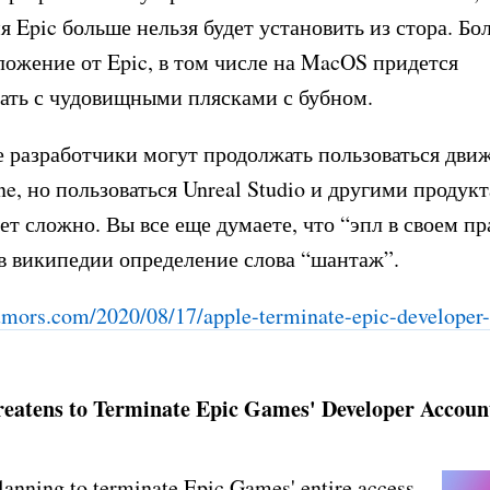
 Epic больше нельзя будет установить из стора. Бол
ожение от Epic, в том числе на MacOS придется
ать с чудовищными плясками с бубном.
е разработчики могут продолжать пользоваться дви
ne, но пользоваться Unreal Studio и другими продук
ет сложно. Вы все еще думаете, что “эпл в своем пр
в википедии определение слова “шантаж”.
mors.com/2020/08/17/app
le-terminate-epic-developer
eatens to Terminate Epic Games' Developer Accoun
lanning to terminate Epic Games' entire access