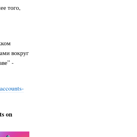
ее того,
жком
тами вокруг
аве” -
-acco
unts-
ts on