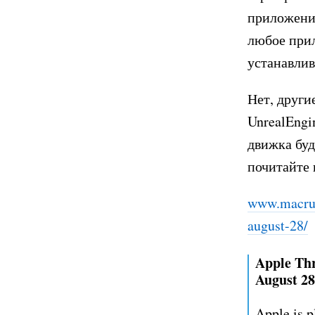
приложения
любое прил
устанавлив
Нет, други
UnrealEngi
движка буд
почитайте 
www.macru
august-28/
Apple Thr
August 28
Apple is p