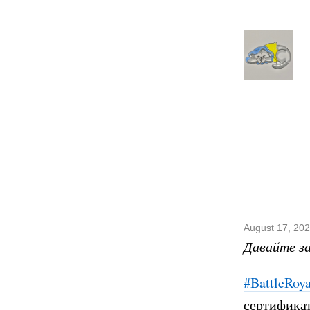
August 17, 20
Давайте з
#BattleRoya
сертификат